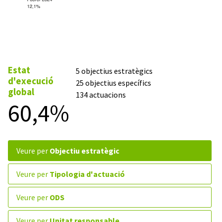
Estat
5 objectius estratègics
d'execució
25 objectius específics
global
134 actuacions
60,4%
veure per
Objectiu estratègic
veure per
Tipologia d'actuació
veure per
ODS
veure per
Unitat responsable