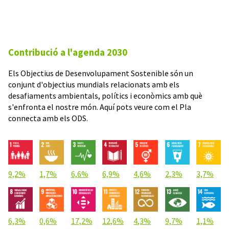
Contribució a l'agenda 2030
Els Objectius de Desenvolupament Sostenible són un
conjunt d'objectius mundials relacionats amb els
desafiaments ambientals, polítics i econòmics amb què
s'enfronta el nostre món. Aquí pots veure com el Pla
connecta amb els ODS.
9,2%
1,7%
6,6%
6,9%
4,6%
2,3%
3,7%
6,3%
0,6%
17,2%
12,6%
4,3%
9,7%
1,1%