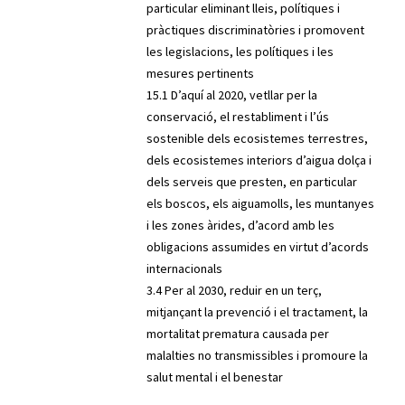
particular eliminant lleis, polítiques i
pràctiques discriminatòries i promovent
les legislacions, les polítiques i les
mesures pertinents
15.1 D’aquí al 2020, vetllar per la
conservació, el restabliment i l’ús
sostenible dels ecosistemes terrestres,
dels ecosistemes interiors d’aigua dolça i
dels serveis que presten, en particular
els boscos, els aiguamolls, les muntanyes
i les zones àrides, d’acord amb les
obligacions assumides en virtut d’acords
internacionals
3.4 Per al 2030, reduir en un terç,
mitjançant la prevenció i el tractament, la
mortalitat prematura causada per
malalties no transmissibles i promoure la
salut mental i el benestar