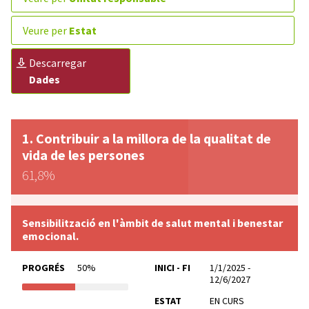
veure per
Estat
descarregar
Dades
Contribuir a la millora de la qualitat de
vida de les persones
61,8%
Sensibilització en l'àmbit de salut mental i benestar
emocional.
PROGRÉS
50%
INICI - FI
1/1/2025 -
12/6/2027
ESTAT
EN CURS