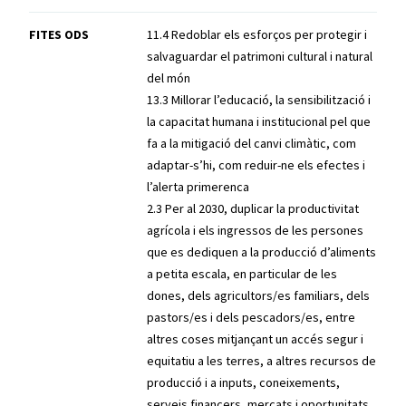
FITES ODS
11.4 Redoblar els esforços per protegir i
salvaguardar el patrimoni cultural i natural
del món
13.3 Millorar l’educació, la sensibilització i
la capacitat humana i institucional pel que
fa a la mitigació del canvi climàtic, com
adaptar-s’hi, com reduir-ne els efectes i
l’alerta primerenca
2.3 Per al 2030, duplicar la productivitat
agrícola i els ingressos de les persones
que es dediquen a la producció d’aliments
a petita escala, en particular de les
dones, dels agricultors/es familiars, dels
pastors/es i dels pescadors/es, entre
altres coses mitjançant un accés segur i
equitatiu a les terres, a altres recursos de
producció i a inputs, coneixements,
serveis financers, mercats i oportunitats