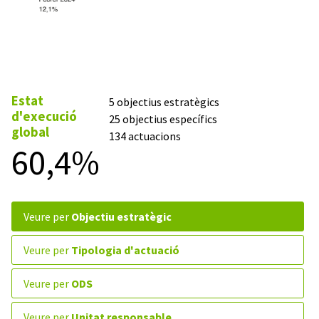
Estat
5 objectius estratègics
d'execució
25 objectius específics
global
134 actuacions
60,4%
veure per
Objectiu estratègic
veure per
Tipologia d'actuació
veure per
ODS
veure per
Unitat responsable