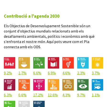
Contribució a l'agenda 2030
Els Objectius de Desenvolupament Sostenible són un
conjunt d'objectius mundials relacionats amb els
desafiaments ambientals, polítics i econòmics amb què
s'enfronta el nostre món. Aquí pots veure com el Pla
connecta amb els ODS.
9,2%
1,7%
6,6%
6,9%
4,6%
2,3%
3,7%
6,3%
0,6%
17,2%
12,6%
4,3%
9,7%
1,1%