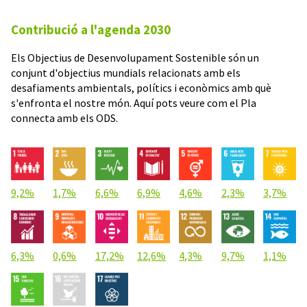
Contribució a l'agenda 2030
Els Objectius de Desenvolupament Sostenible són un
conjunt d'objectius mundials relacionats amb els
desafiaments ambientals, polítics i econòmics amb què
s'enfronta el nostre món. Aquí pots veure com el Pla
connecta amb els ODS.
9,2%
1,7%
6,6%
6,9%
4,6%
2,3%
3,7%
6,3%
0,6%
17,2%
12,6%
4,3%
9,7%
1,1%