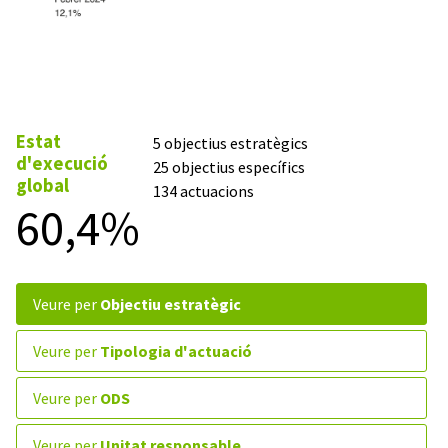
Estat
5 objectius estratègics
d'execució
25 objectius específics
global
134 actuacions
60,4%
veure per
Objectiu estratègic
veure per
Tipologia d'actuació
veure per
ODS
veure per
Unitat responsable