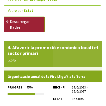
veure per
Estat
descarregar
Dades
Afavorir la promoció econòmica local i el
sector primari
50%
Organització anual de la Fira Lliga't a la Terra.
PROGRÉS
75%
INICI - FI
17/6/2023 -
12/6/2027
ESTAT
EN CURS