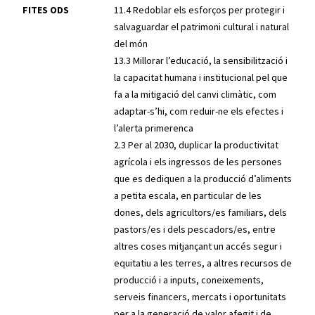
FITES ODS
11.4 Redoblar els esforços per protegir i
salvaguardar el patrimoni cultural i natural
del món
13.3 Millorar l’educació, la sensibilització i
la capacitat humana i institucional pel que
fa a la mitigació del canvi climàtic, com
adaptar-s’hi, com reduir-ne els efectes i
l’alerta primerenca
2.3 Per al 2030, duplicar la productivitat
agrícola i els ingressos de les persones
que es dediquen a la producció d’aliments
a petita escala, en particular de les
dones, dels agricultors/es familiars, dels
pastors/es i dels pescadors/es, entre
altres coses mitjançant un accés segur i
equitatiu a les terres, a altres recursos de
producció i a inputs, coneixements,
serveis financers, mercats i oportunitats
per a la generació de valor afegit i de